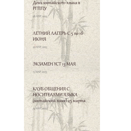
День китайского языка в
РГППУ
28 АПР, 2023
ЛЕТНИЙ ЛАГЕРЬ С 5 по 16
ИЮНЯ
20 АПР, 2023
ЭКЗАМЕН YCT 13 МАЯ
15 МАР, 2023
КЛУБ ОБЩЕНИЯ С
НОСИТЕЛЯМИ ЯЗЫКА
(китайский язык) 25 марта
子曰、君子喻於义、
14 МАР, 2023
小人喻於利。
«Благородный муж знает