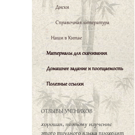
простым.
Диски
Справочная литература
Баранова Мария
Наши в Китае
Мне нравится
заниматься в
Материалы для скачивания
Школе Конфуция.
Домашнее задание и посещаемость
Профессор Бай Вэньчан очень
доброжелательный
Полезные ссылки
преподаватель. Он старается
уделить время каждому ученику.
Группа подобралась очень
ОТЗЫВЫ УЧЕНИКОВ
хорошая, поэтому изучение
этого трудного языка проходит
без напряжения.