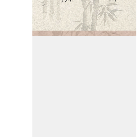
Вершинина Наталья
Я очень
благодарна
«Школе
Конфуция» за прекрасную
организацию учебного процесса.
На занятия хожу с огромным
восторгом, потому что царит
атмосфера доброжелательная и
приветливая. Отдельная
благодарность нашему
преподавателю Бай Вэньчану,