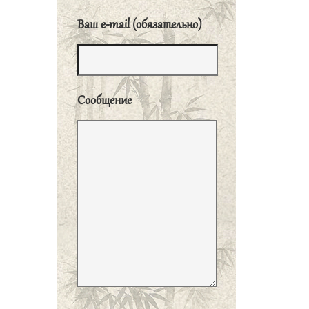
子曰、君子食无求
Ваш e-mail (обязательно)
饱、居无求安、敏於
事、而慎於言、就有
道、而正焉、可谓好
学也已。
«Когда
Сообщение
благородный муж умерен в
еде, не стремится к
удобству в жилье,
расторопен в делах,
сдержан в речах и, чтобы
усовершенствовать себя,
сближается с людьми,
обладающими
правильными принципами,
о нем можно сказать, что