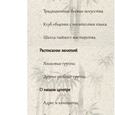
Конфуция» РГППУ за
предоставление прекрасной
Традиционные боевые искусства
возможности начать изучение
Клуб общения с носителями языка
китайского языка. Я желаю всем
не сбавлять набранного темпа!
Школа чайного мастерства
Строшков Валерий
Расписание занятий
Языковые группы
Хотел бы
отметить
Другие учебные группы
высокую
организацию учебного процесса:
О нашем центре
прекрасные учителя, богатый
учебный материал,
Адрес и контакты
замечательные условия