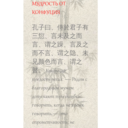
только долг, низкий
МУДРОСТЬ ОТ
человек знает только
КОНФУЦИЯ
выгоду».
孔子曰、侍於君子有
三愆、言未及之而
言、谓之躁、言及之
而不言、谓之隐、未
见颜色而言、谓之
瞽。
Конфуций
предостерегал: — Рядом с
благородным мужем
допускают три ошибки:
говорить, когда не время
говорить,— это
опрометчивость; не