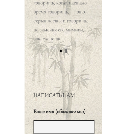
говорить, когда настало
время говорить,— это
скрытность; и говорить,
не замечая его мимики,—
это слепота.
子绝四、毋意、毋
必、毋固、毋我。
Учитель категорически
воздерживался от четырех
вещей: он не вдавался в
пустые размышления, не
НАПИСАТЬ НАМ
был категоричен в своих
суждениях, не проявлял
Ваше имя (обязательно)
упрямства и не думал о
себе лично.