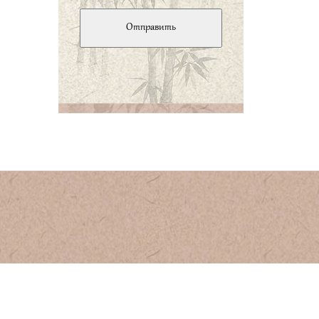
он любит учиться».
子贡问君子、子曰、
先行其言、而後从
之。
Цзы-гун спросил о
благородном муже.
Учитель ответил: «Он
прежде осуществляет
задуманное, а потом уже
говорит об этом».
子曰、君子不重、则
不威、学则不固。主
忠信。无友不如己
者。过则勿惮改。
«Если благородный муж не
ведет себя с