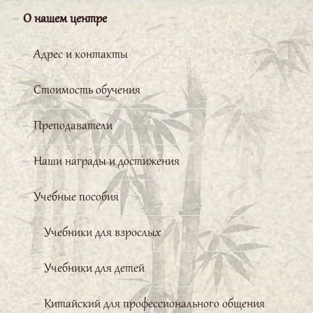
О нашем центре
Баранова Мария
Адрес и контакты
Мне нравится заниматься в
Школе Конфуция. Профессор Бай
Стоимость обучения
Вэньчан очень
Преподаватели
доброжелательный преподаватель. Он
старается уделить время каждому ученику.
Наши награды и достижения
Группа подобралась очень хорошая, поэтому
изучение этого трудного языка проходит без
Учебные пособия
напряжения.
Учебники для взрослых
Вершинина Наталья
Учебники для детей
Я очень благодарна «Школе
Китайский для профессионального общения