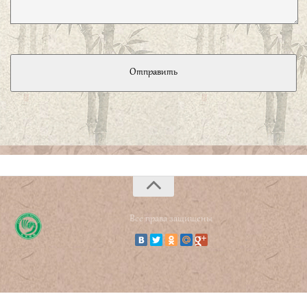
принципах долга, не в состоянии им следовать, не могут
исправлять недобрые поступки, я скорблю».
子曰、贤哉回也、一箪食、一瓢饮、在陋
巷、人不堪其忧、回也不改其乐、贤哉回
也。
«Какой достойный человек Хуэй! Живет в убогом
переулке, довольствуясь плетушкой риса и ковшом воды.
Другие не выдерживают этих трудностей, Хуэй не
изменяет этим радостям. Какой достойный человек
Хуэй!».
子曰、奢则不孙、俭则固、与其不孙也、宁
固。
«Расточительность ведет к непокорности, а
Все права защищены
бережливость — к захудалости. Но лучше захудалость,
чем непокорность».
子曰、君子不可小知、而可大受也、小人不
可大受、而可小知也。
«О благородным муже