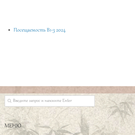
Посещаемость В1-3 2024
Выражаю сердечную
признательность профессору
Бай Вэньчану и всему коллективу
«Школы Конфуция» РГППУ за предоставление
прекрасной возможности начать изучение
китайского языка. Я желаю всем не сбавлять
набранного темпа!
Строшков Валерий
Хотел бы отметить высокую
МЕНЮ
организацию учебного процесса: