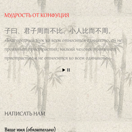
子曰、士志於道、而耻恶衣恶食者、未足与
议也。
«Кто устремляется к пути, но стыдится, что
МУДРОСТЬ ОТ КОНФУЦИЯ
плохо ест и одевается, с тем говорить не стоит».
子曰、君子周而不比、小人比而不周。
«Благородный муж ко всем относится одинаково, он не
проявляет пристрастия; низкий человек проявляет
пристрастие и не относится ко всем одинаково».
子曰、君子喻於义、小人喻於利。
«Благородный муж знает только долг, низкий человек
знает только выгоду».
孔子曰、侍於君子有三愆、言未及之而言、
谓之躁、言及之而不言、谓之隐、未见颜色
而言、谓之瞽。
Конфуций предостерегал: — Рядом
НАПИСАТЬ НАМ
с благородным мужем допускают три ошибки: говорить,
когда не время говорить,— это опрометчивость; не
Ваше имя (обязательно)