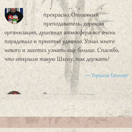
Первый год обучения прошел
прекрасно. Отличный
преподаватель, хорошая
организация, душевная атмосфера-все очень
порадовало и приятно удивило. Узнал много
нового и захотел узнать еще больше. Спасибо,
что открыли такую Школу, так держать!
Горшков Евгений
Выражаю сердечную
признательность профессору
Бай Вэньчану и всему коллективу
«Школы Конфуция» РГППУ за предоставление
прекрасной возможности начать изучение