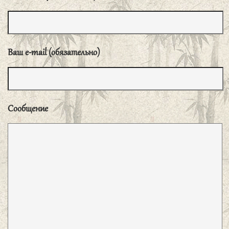
говорить, когда настало время говорить,— это
скрытность; и говорить, не замечая его мимики,— это
слепота.
Ваш e-mail (обязательно)
子曰、君子无所争、必也射乎、揖让而升、
下而饮、其争也君子。
«Благородный муж не
соперничает ни с кем, кроме тех случаев, когда он
участвует в стрельбе из лука. После взаимных
Сообщение
приветствий он поднимается [в зал для стрельбы], а по
выходе [ведет себя соответствующим образом] при
питье вина. Подобное соперничество пристойно
благородному мужу».
子曰、德之不菄, 学之不讲、闻义不能徒、
不善不能改、是吾忧也。
«Когда мораль не
совершенствуют, изученное не повторяют, услышав о