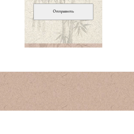
помощи наказаний, народ
будет стремиться
уклоняться [от наказаний]
и не будет испытывать
стыда. Если же руководить
пародом посредством
добродетели и
поддерживать порядок при
помощи ритуала, народ
будет знать стыд и он
исправится».
孔子曰、君子有三
畏、畏天命、畏大
人、畏圣人之言。小
人不知天命、而不畏