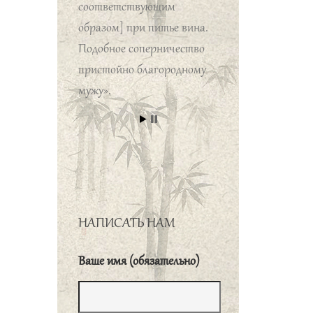
соответствующим
образом] при питье вина.
Подобное соперничество
пристойно благородному
мужу».
哀公闻曰、何为则民
服。孔子对曰、举直
错诸枉、则民服、举
枉错诸直、则民不
服。
Ай-гун спросил:
«Какие нужно принять
НАПИСАТЬ НАМ
меры для того, чтобы
народ подчинялся?» Кун-
Ваше имя (обязательно)
цзы ответил: «Если
выдвигать справедливых