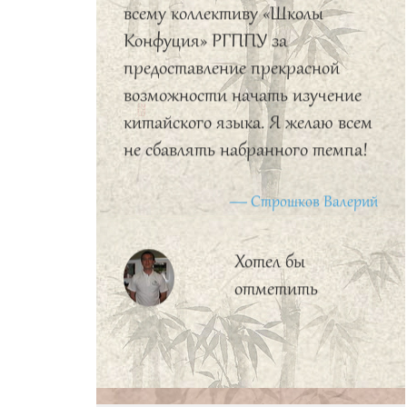
всему коллективу «Школы
Конфуция» РГППУ за
предоставление прекрасной
возможности начать изучение
китайского языка. Я желаю всем
не сбавлять набранного темпа!
Строшков Валерий
Хотел бы
отметить
высокую
организацию учебного процесса:
прекрасные учителя, богатый
учебный материал,