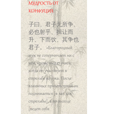
может быть
МУДРОСТЬ ОТ
добродетельным, то народ
КОНФУЦИЯ
будет старательным».
子曰、君子无所争、
必也射乎、揖让而
升、下而饮、其争也
君子。
«Благородный
муж не соперничает ни с
кем, кроме тех случаев,
когда он участвует в
стрельбе из лука. После
взаимных приветствий он
поднимается [в зал для
стрельбы], а по выходе
[ведет себя