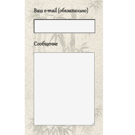
людей и устранять
Ваш e-mail (обязательно)
несправедливых, народ
будет подчиняться. Если
же выдвигать
несправедливых и
Сообщение
устранять справедливых,
народ не будет
подчиняться».
子曰、道之以政、齐
之以刑、民免而无
耻。道之以德、齐之
以礼、有耻且格。
«Если руководить народом
посредством законов и
поддерживать порядок при