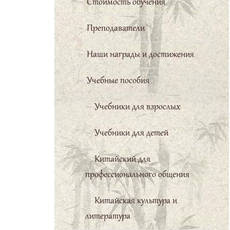
приветливая. Отдельная
Стоимость обучения
благодарность нашему
Преподаватели
преподавателю Бай Вэньчану,
все уроки которого проходят
Наши награды и достижения
увлекательно и на одном
дыхании. Я желаю Школе
Учебные пособия
дальнейших успехов и новых
Учебники для взрослых
старательных слушателей.
Учебники для детей
Искакова Мария
Китайский для
Ирина Капитонова
профессионального общения
Китайская культура и
Первый год
литература
обучения прошел