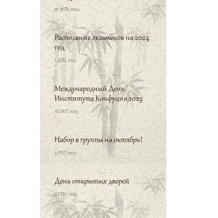
27 ФЕВ, 2024
Расписание экзаменов на 2024
год
1 ДЕК, 2023
Международный День
Института Конфуция 2023
16 ОКТ, 2023
季康子问使民敬忠以
Набор в группы на октябрь!
勤、如之何。子曰、
3 ОКТ, 2023
临之以庄、则敬、孝
慈、则忠、举善而教
День открытых дверей
不能、则勤。
Цзи Кан-
6 СЕН, 2023
цзы спросил: «Как сделать