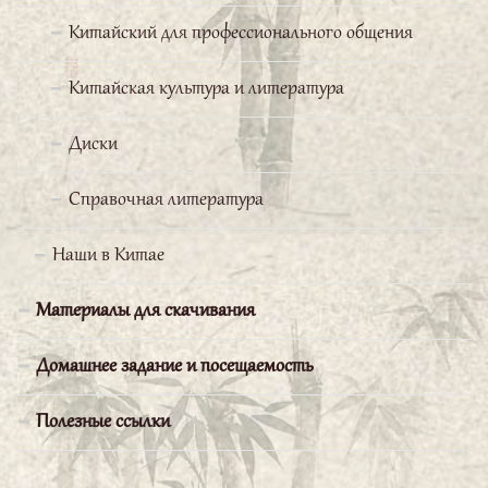
Китайский для профессионального общения
Китайская культура и литература
Диски
Справочная литература
Наши в Китае
Выражаю сердечную
признательность профессору
Материалы для скачивания
Бай Вэньчану и всему коллективу
«Школы Конфуция» РГППУ за предоставление
Домашнее задание и посещаемость
прекрасной возможности начать изучение
Полезные ссылки
китайского языка. Я желаю всем не сбавлять
набранного темпа!