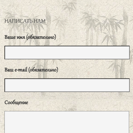
знает только выгоду».
интересно!
子曰、君子不可小知、而可大受也、小人不
可大受、而可小知也。
«О благородным муже
Серебряков Павел
нельзя судить по мелочам, ему можно доверить большие
НАПИСАТЬ НАМ
дела. Низкому человеку нельзя доверять большие дела, но
о нем можно судить по мелочам».
Ваше имя (обязательно)
子曰、奢则不孙、俭则固、与其不孙也、宁
固。
«Расточительность ведет к непокорности, а
бережливость — к захудалости. Но лучше захудалость,
Ваш e-mail (обязательно)
чем непокорность».
子曰、道之以政、齐之以刑、民免而无耻。
道之以德、齐之以礼、有耻且格。
«Если
руководить народом посредством законов и
Сообщение
поддерживать порядок при помощи наказаний, народ
будет стремиться уклоняться [от наказаний] и не будет