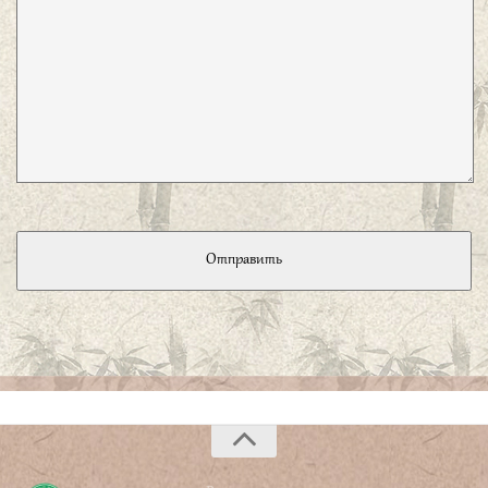
испытывать стыда. Если же руководить пародом
посредством добродетели и поддерживать порядок при
помощи ритуала, народ будет знать стыд и он
исправится».
子曰、吾十有五而志于学。三十而立。四十
而不惑。五十而知天命。六十而耳顺。七十
而从心所欲、不逾矩。
«В пятнадцать лет я обратил свои помыслы к учебе. В
тридцать лет я обрел самостоятельность. В сорок лет я
освободился от сомнений. В пятьдесят лет я познал
волю неба. В шестьдесят лет научился отличать правду
от неправды. В семьдесят лет я стал следовать
желаниям моего сердца и не нарушал ритуала».
子曰、君子周而不比、小人比而不周。
«Благородный муж ко всем относится одинаково, он не