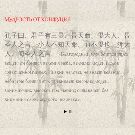
Выражаю сердечную
14 МАР, 2023
имеет авторитета, и, хотя он и учится, его знания не
признательность профессору
прочны. Стремись к преданности и искренности; не
Бай Вэньчану и всему коллективу
имей друзей, которые бы уступали тебе [в моральном
МУДРОСТЬ ОТ КОНФУЦИЯ
«Школы Конфуция» РГППУ за предоставление
отношении]; совершив ошибку, не бойся ее исправить».
прекрасной возможности начать изучение
孔子曰、君子有三畏、畏天命、畏大人、畏
китайского языка. Я желаю всем не сбавлять
圣人之言。小人不知天命、而不畏也、狎大
набранного темпа!
人、侮圣人之言。
«Благородный муж боится трех
вещей: он боится веления неба, великих людей и слов
Строшков Валерий
совершенномудрых. Низкий человек не знает веления
неба и не боится его, презирает высоких людей,
Хотел бы отметить высокую
занимающих высокое положение; оставляет без
организацию учебного процесса:
внимания слова мудрого человека».
прекрасные учителя, богатый
子曰、君子喻於义、小人喻於利。
учебный материал, замечательные условия
«Благородный муж знает только долг, низкий человек
обучения! Изучать китайский язык чрезвычайно