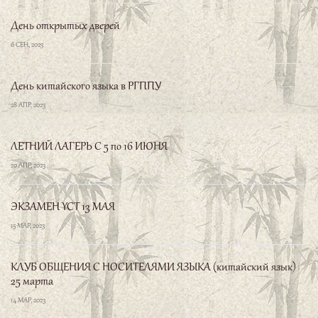
3 ОКТ, 2023
Искакова Мария
День открытых дверей
Ирина Капитонова
6 СЕН, 2023
День китайского языка в РГППУ
Первый год обучения прошел
28 АПР, 2023
прекрасно. Отличный
преподаватель, хорошая
ЛЕТНИЙ ЛАГЕРЬ С 5 по 16 ИЮНЯ
организация, душевная атмосфера-все очень
20 АПР, 2023
порадовало и приятно удивило. Узнал много
нового и захотел узнать еще больше. Спасибо,
ЭКЗАМЕН YCT 13 МАЯ
что открыли такую Школу, так держать!
15 МАР, 2023
子曰、君子不重、则不威、学则不固。主忠
Горшков Евгений
КЛУБ ОБЩЕНИЯ С НОСИТЕЛЯМИ ЯЗЫКА (китайский язык)
信。无友不如己者。过则勿惮改。
«Если
25 марта
благородный муж не ведет себя с достоинством, он не