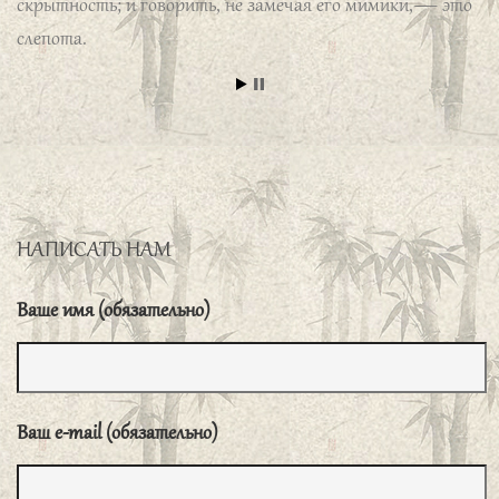
слепота.
子曰、德之不菄, 学之不讲、闻义不能徒、
不善不能改、是吾忧也。
«Когда мораль не
совершенствуют, изученное не повторяют, услышав о
принципах долга, не в состоянии им следовать, не могут
исправлять недобрые поступки, я скорблю».
哀公闻曰、何为则民服。孔子对曰、举直错
НАПИСАТЬ НАМ
诸枉、则民服、举枉错诸直、则民不服。
Ай-гун спросил: «Какие нужно принять меры для того,
Ваше имя (обязательно)
чтобы народ подчинялся?» Кун-цзы ответил: «Если
выдвигать справедливых людей и устранять
несправедливых, народ будет подчиняться. Если же
Ваш e-mail (обязательно)
выдвигать несправедливых и устранять справедливых,
народ не будет подчиняться».
子曰、贤哉回也、一箪食、一瓢饮、在陋