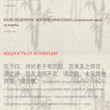
子曰、君子无所争、必也射乎、揖让而升、
下而饮、其争也君子。
«Благородный муж не
КЛУБ ОБЩЕНИЯ С НОСИТЕЛЯМИ ЯЗЫКА (китайский язык)
соперничает ни с кем, кроме тех случаев, когда он
25 марта
участвует в стрельбе из лука. После взаимных
14 МАР, 2023
приветствий он поднимается [в зал для стрельбы], а по
выходе [ведет себя соответствующим образом] при
питье вина. Подобное соперничество пристойно
МУДРОСТЬ ОТ КОНФУЦИЯ
благородному мужу».
孔子曰、侍於君子有三愆、言未及之而言、
谓之躁、言及之而不言、谓之隐、未见颜色
而言、谓之瞽。
Конфуций предостерегал: — Рядом
с благородным мужем допускают три ошибки: говорить,
когда не время говорить,— это опрометчивость; не
говорить, когда настало время говорить,— это
скрытность; и говорить, не замечая его мимики,— это