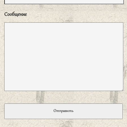
巷、人不堪其忧、回也不改其乐、贤哉回
Сообщение
也。
«Какой достойный человек Хуэй! Живет в убогом
переулке, довольствуясь плетушкой риса и ковшом воды.
Другие не выдерживают этих трудностей, Хуэй не
изменяет этим радостям. Какой достойный человек
Хуэй!».
子曰、君子怀德、小人怀土、君子怀刑、小
人怀惠。
«Благородный муж думает о морали; низкий
человек думает о том, как бы получше устроиться.
Благородный муж думает о том, как бы не нарушить
законы; низкий человек думает о том, как бы извлечь
выгоду».
子曰、君子不重、则不威、学则不固。主忠
信。无友不如己者。过则勿惮改。
«Если
благородный муж не ведет себя с достоинством, он не