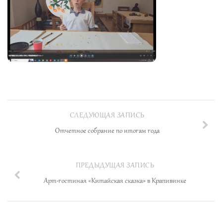
Выражаю сердечную
признательность профессору
Бай Вэньчану и всему коллективу
«Школы Конфуция» РГППУ за предоставление
прекрасной возможности начать изучение
китайского языка. Я желаю всем не сбавлять
набранного темпа!
СЛЕДУЮЩАЯ ЗАПИСЬ
Строшков Валерий
Отчетное собрание по итогам года
Хотел бы отметить высокую
ПРЕДЫДУЩАЯ ЗАПИСЬ
организацию учебного процесса:
Арт-гостиная «Китайская сказка» в Крапивинке
прекрасные учителя, богатый
учебный материал, замечательные условия
обучения! Изучать китайский язык чрезвычайно