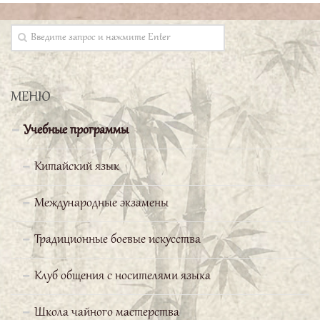
интересно!
Серебряков Павел
МЕНЮ
Китайская сторона
предоставила нам очень сильного
Учебные программы
и грамотного преподавателя,
Китайский язык
прекрасно владеющего русским языком. Он
объясняет материал очень доходчиво, поэтому
Международные экзамены
изучение даже такого сложного языка, как
китайский, становится простым.
Традиционные боевые искусства
Баранова Мария
Клуб общения с носителями языка
Школа чайного мастерства