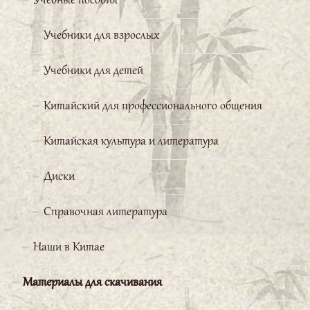
Учебные пособия
потому что царит атмосфера
доброжелательная и приветливая. Отдельная
Учебники для взрослых
благодарность нашему преподавателю Бай
Вэньчану, все уроки которого проходят
Учебники для детей
увлекательно и на одном дыхании. Я желаю
Китайский для профессионального общения
Школе дальнейших успехов и новых
старательных слушателей.
Китайская культура и литература
Искакова Мария
Диски
Справочная литература
Ирина Капитонова
Наши в Китае
Первый год обучения прошел
прекрасно. Отличный
Материалы для скачивания
преподаватель, хорошая