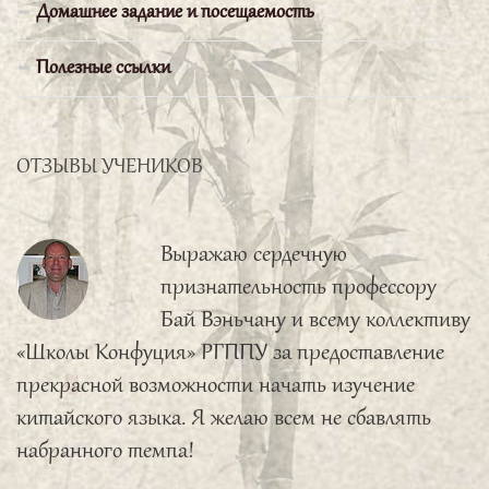
Домашнее задание и посещаемость
организация, душевная атмосфера-все очень
порадовало и приятно удивило. Узнал много
Полезные ссылки
нового и захотел узнать еще больше. Спасибо,
что открыли такую Школу, так держать!
ОТЗЫВЫ УЧЕНИКОВ
Горшков Евгений
Выражаю сердечную
признательность профессору
Бай Вэньчану и всему коллективу
«Школы Конфуция» РГППУ за предоставление
прекрасной возможности начать изучение
китайского языка. Я желаю всем не сбавлять
набранного темпа!