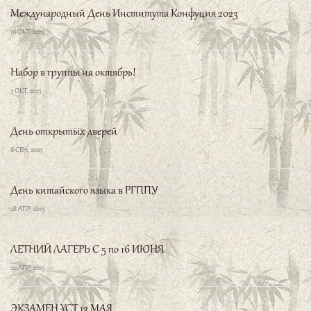
16 ОКТ, 2023
Набор в группы на октябрь!
3 ОКТ, 2023
День открытых дверей
6 СЕН, 2023
День китайского языка в РГППУ
28 АПР, 2023
ЛЕТНИЙ ЛАГЕРЬ С 5 по 16 ИЮНЯ
20 АПР, 2023
ЭКЗАМЕН YCT 13 МАЯ
15 МАР, 2023