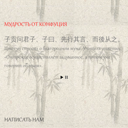
ЛЕТНИЙ ЛАГЕРЬ С 5 по 16 ИЮНЯ
20 АПР, 2023
ЭКЗАМЕН YCT 13 МАЯ
15 МАР, 2023
子谓子产、有君子之道四焉、其行己也恭、
КЛУБ ОБЩЕНИЯ С НОСИТЕЛЯМИ ЯЗЫКА (китайский язык)
其事上也敬、其养民也惠、其使民也义。
25 марта
Учитель сказал о Цзы-чане: «Он обладает четырьмя
14 МАР, 2023
качествами благородного мужа: ведет себя с
достоинством, служа старшим, проявляет почтение,
заботится о народе, использует народ на общественных
МУДРОСТЬ ОТ КОНФУЦИЯ
работах должным образом».
子贡问君子、子曰、先行其言、而後从之。
Цзы-гун спросил о благородном муже. Учитель ответил:
«Он прежде осуществляет задуманное, а потом уже