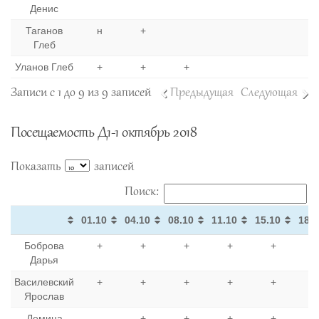
Денис
Таганов
н
+
Глеб
Уланов Глеб
+
+
+
Записи с 1 до 9 из 9 записей
Предыдущая
Следующая
Посещаемость Д1-1 октябрь 2018
Показать
записей
Поиск:
01.10
04.10
08.10
11.10
15.10
18.1
01.10
04.10
08.10
11.10
15.10
18.1
Боброва
+
+
+
+
+
Дарья
Василевский
+
+
+
+
+
Ярослав
Демина
-
+
+
+
+