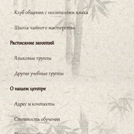
Строшков Валерий
Клуб общения с носителями языка
Хотел бы отметить высокую
Школа чайного мастерства
организацию учебного процесса:
прекрасные учителя, богатый
Расписание занятий
учебный материал, замечательные условия
обучения! Изучать китайский язык чрезвычайно
Языковые группы
интересно!
Другие учебные группы
Серебряков Павел
О нашем центре
Китайская сторона
Адрес и контакты
предоставила нам очень сильного
Стоимость обучения
и грамотного преподавателя,
прекрасно владеющего русским языком. Он