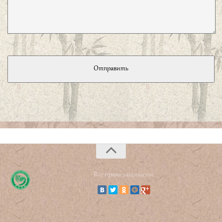
руководить народом посредством законов и
Сообщение
поддерживать порядок при помощи наказаний, народ
будет стремиться уклоняться [от наказаний] и не будет
испытывать стыда. Если же руководить пародом
посредством добродетели и поддерживать порядок при
помощи ритуала, народ будет знать стыд и он
исправится».
子曰、君子博学於文、约之以礼、亦可以弗
畔矣夫。
«Если благородный муж, многому учась из
книг, ограничивает себя правилами этикета, он в
состоянии не изменять [принципам]».
子曰、吾十有五而志于学。三十而立。四十
而不惑。五十而知天命。六十而耳顺。七十
而从心所欲、不逾矩。