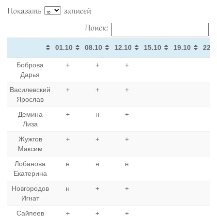
Показать
записей
Поиск:
01.10
08.10
12.10
15.10
19.10
22.1
01.10
08.10
12.10
15.10
19.10
22.1
Боброва
+
+
+
Дарья
Василевский
+
+
+
Ярослав
Демина
+
н
+
Лиза
Жужгов
+
+
+
Максим
Лобанова
н
н
н
Екатерина
Новгородов
н
+
+
Игнат
Сайпеев
+
+
+