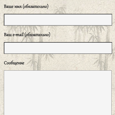
говорит об этом».
子曰、君子矜而不争、群而不党。
«Благородный муж держит себя строго, но не
устраивает споров с людьми, он умеет быть в согласии
со всеми, но не вступает ни с кем в сговор».
子曰、君子无所争、必也射乎、揖让而升、
下而饮、其争也君子。
«Благородный муж не
НАПИСАТЬ НАМ
соперничает ни с кем, кроме тех случаев, когда он
участвует в стрельбе из лука. После взаимных
Ваше имя (обязательно)
приветствий он поднимается [в зал для стрельбы], а по
выходе [ведет себя соответствующим образом] при
питье вина. Подобное соперничество пристойно
Ваш e-mail (обязательно)
благородному мужу».
子曰、道之以政、齐之以刑、民免而无耻。
道之以德、齐之以礼、有耻且格。
«Если