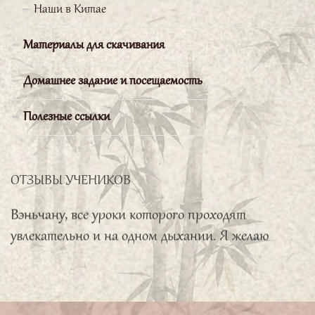
Наши в Китае
Вершинина Наталья
Материалы для скачивания
Я очень благодарна «Школе
Домашнее задание и посещаемость
Конфуция» за прекрасную
организацию учебного процесса.
Полезные ссылки
На занятия хожу с огромным восторгом,
потому что царит атмосфера
доброжелательная и приветливая. Отдельная
ОТЗЫВЫ УЧЕНИКОВ
благодарность нашему преподавателю Бай
Вэньчану, все уроки которого проходят
увлекательно и на одном дыхании. Я желаю
Школе дальнейших успехов и новых
старательных слушателей.
Искакова Мария