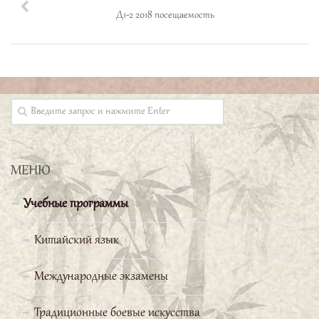
Д1-2 2018 посещаемость
Выражаю сердечную
МЕНЮ
признательность профессору
Бай Вэньчану и всему коллективу
Учебные программы
«Школы Конфуция» РГППУ за предоставление
Китайский язык
прекрасной возможности начать изучение
китайского языка. Я желаю всем не сбавлять
Международные экзамены
набранного темпа!
Традиционные боевые искусства