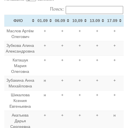
Поиск:
ФИО
01.09
06.09
10,09
13.09
17.09
2
ФИО
01.09
06.09
10,09
13.09
17.09
2
Маслов Артём
+
+
+
+
+
Олегович
Зубкова Алина
+
+
+
+
+
Александровна
Каташук
+
+
+
+
+
Мария
Олеговна
Зубакина Анна
н
+
+
+
+
Михайловна
Шикалова
н
+
+
+
+
Ксения
Евгеньевна
Акатьева
+
+
+
+
н
Дарья
Сергеевна