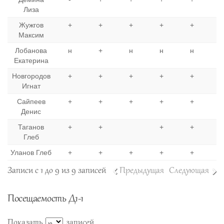
Лиза
Жужгов
+
+
+
+
+
Максим
Лобанова
н
+
н
н
н
Екатерина
Новгородов
+
+
+
+
+
Игнат
Сайпеев
+
+
+
+
+
Денис
Таганов
+
+
+
+
Глеб
Уланов Глеб
+
+
+
+
+
Записи с 1 до 9 из 9 записей
Предыдущая
Следующая
Посещаемость Д1-1
Показать
записей