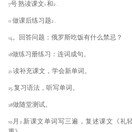
7号 熟读课文1 和2 .
11 做课后练习题2 .
14。回答问题：俄罗斯吃饭有什么禁忌？
18做练习册练习：连词成句。
21 读补充课文，学会新单词。
25.复习语法，听写单词。
28做随堂测试。
10月2 新课文单词写三遍，复述课文《礼