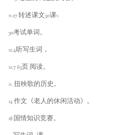
11.27 转述课文30课1.
30考试单词。
12.4听写生词，
12.7 63页 阅读。
11. 扭秧歌的历史。
14 作文《老人的休闲活动》。
18 国情知识竞赛。