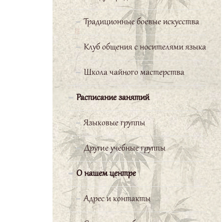
язык чрезвычайно интересно!
Традиционные боевые искусства
Серебряков Павел
Клуб общения с носителями языка
Китайская
Школа чайного мастерства
сторона
предоставила нам
Расписание занятий
очень сильного и грамотного
Языковые группы
преподавателя, прекрасно
владеющего русским языком. Он
Другие учебные группы
объясняет материал очень
доходчиво, поэтому изучение
О нашем центре
даже такого сложного языка, как
Адрес и контакты
китайский, становится
простым.