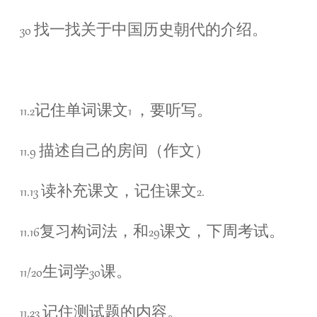
30 找一找关于中国历史朝代的介绍。
11.2记住单词课文1 ，要听写。
11.9 描述自己的房间（作文）
11.13 读补充课文，记住课文2.
11.16复习构词法，和29课文，下周考试。
11/20生词学30课。
11.23 记住测试题的内容。