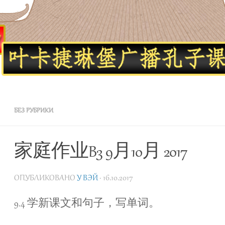
Школа Конфуция в Екатеринбурге
БЕЗ РУБРИКИ
家庭作业B3 9月10月 2017
ОПУБЛИКОВАНО
У ВЭЙ
· 16.10.2017
9.4 学新课文和句子，写单词。