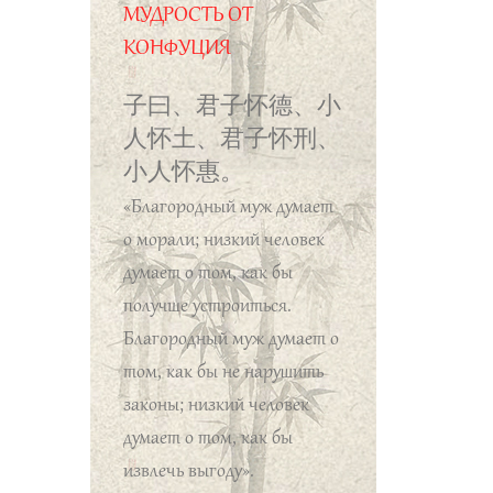
следовать, не могут
МУДРОСТЬ ОТ
исправлять недобрые
КОНФУЦИЯ
поступки, я скорблю».
子曰、君子怀德、小
人怀土、君子怀刑、
小人怀惠。
«Благородный муж думает
о морали; низкий человек
думает о том, как бы
получше устроиться.
Благородный муж думает о
том, как бы не нарушить
законы; низкий человек
думает о том, как бы
извлечь выгоду».