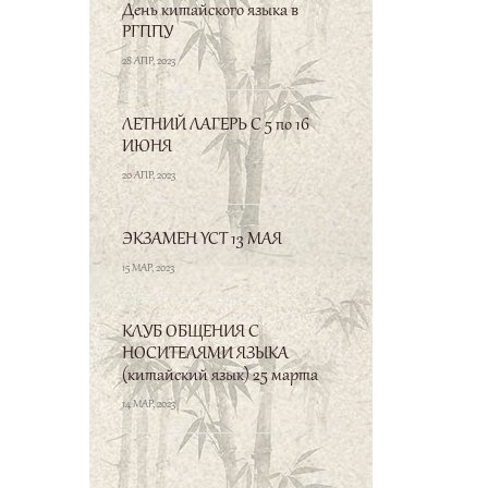
День китайского языка в
РГППУ
28 АПР, 2023
ЛЕТНИЙ ЛАГЕРЬ С 5 по 16
ИЮНЯ
20 АПР, 2023
子曰、德之不菄, 学
ЭКЗАМЕН YCT 13 МАЯ
之不讲、闻义不能
15 МАР, 2023
徒、不善不能改、是
吾忧也。
«Когда мораль
КЛУБ ОБЩЕНИЯ С
НОСИТЕЛЯМИ ЯЗЫКА
не совершенствуют,
(китайский язык) 25 марта
изученное не повторяют,
14 МАР, 2023
услышав о принципах
долга, не в состоянии им