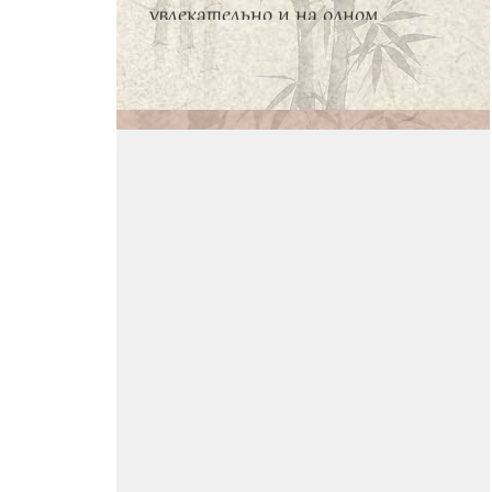
дыхании. Я желаю Школе
дальнейших успехов и новых
старательных слушателей.
Искакова Мария
Ирина Капитонова
Первый год
обучения прошел
прекрасно.
Отличный преподаватель,
хорошая организация, душевная
атмосфера-все очень порадовало