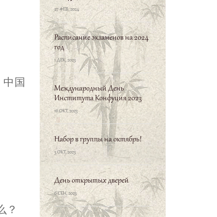
27 ФЕВ, 2024
Расписание экзаменов на 2024
год
1 ДЕК, 2023
？中国
Международный День
Института Конфуция 2023
16 ОКТ, 2023
Набор в группы на октябрь!
3 ОКТ, 2023
День открытых дверей
6 СЕН, 2023
么？