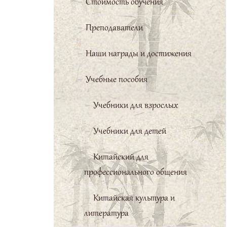
Стоимость обучения
Баранова Мария
Преподаватели
Наши награды и достижения
Мне нравится
заниматься в
Учебные пособия
Школе Конфуция.
Профессор Бай Вэньчан очень
Учебники для взрослых
доброжелательный
преподаватель. Он старается
Учебники для детей
уделить время каждому ученику.
Китайский для
Группа подобралась очень
профессионального общения
хорошая, поэтому изучение
этого трудного языка проходит
Китайская культура и
без напряжения.
литература