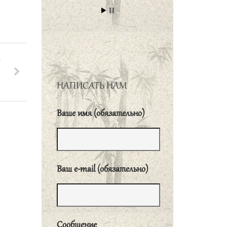
孔子曰、君子有三
畏、畏天命、畏大
人、畏圣人之言。小
人不知天命、而不畏
Ь
也、狎大人、侮圣人
之言。
«Благородный
НАПИСАТЬ НАМ
муж боится трех вещей: он
боится веления неба,
Ваше имя (обязательно)
великих людей и слов
совершенномудрых. Низкий
человек не знает веления
Ваш e-mail (обязательно)
неба и не боится его,
презирает высоких людей,
занимающих высокое
положение; оставляет без
Сообщение