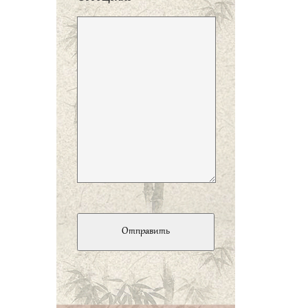
внимания слова мудрого
человека».
子曰、君子矜而不
争、群而不党。
«Благородный муж держит
себя строго, но не
устраивает споров с
людьми, он умеет быть в
согласии со всеми, но не
вступает ни с кем в
сговор».
子曰、士志於道、而
耻恶衣恶食者、未足
与议也。
«Кто
устремляется к пути, но