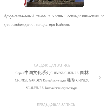
Документальный фильм в честь шестидесятилетия со
дня освобождения концлагеря Вэйсянь
Выражаю сердечную
признательность профессору
Бай Вэньчану и всему коллективу
«Школы Конфуция» РГППУ за предоставление
прекрасной возможности начать изучение
СЛЕДУЮЩАЯ ЗАПИСЬ
китайского языка. Я желаю всем не сбавлять
Серия中国文化系列CHINESE CULTURE. 园林
набранного темпа!
CHINESE GARDEN Китайские сады 雕塑 CHINESE
SCULPTURE. Китайская скульптура.
Строшков Валерий
ПРЕДЫДУЩАЯ ЗАПИСЬ