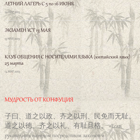
20 АПР, 2023
ЭКЗАМЕН YCT 13 МАЯ
15 МАР, 2023
КЛУБ ОБЩЕНИЯ С НОСИТЕЛЯМИ ЯЗЫКА (китайский язык)
25 марта
子曰、德之不菄, 学之不讲、闻义不能徒、
14 МАР, 2023
不善不能改、是吾忧也。
«Когда мораль не
совершенствуют, изученное не повторяют, услышав о
принципах долга, не в состоянии им следовать, не могут
МУДРОСТЬ ОТ КОНФУЦИЯ
исправлять недобрые поступки, я скорблю».
子曰、道之以政、齐之以刑、民免而无耻。
道之以德、齐之以礼、有耻且格。
«Если
руководить народом посредством законов и
поддерживать порядок при помощи наказаний, народ