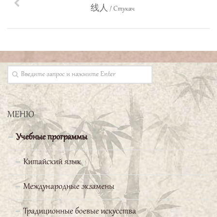
Хотел бы отметить высокую
线人 / Стукач
организацию учебного процесса:
прекрасные учителя, богатый
учебный материал, замечательные условия
обучения! Изучать китайский язык чрезвычайно
интересно!
Серебряков Павел
МЕНЮ
Китайская сторона
Учебные программы
предоставила нам очень сильного
и грамотного преподавателя,
Китайский язык
прекрасно владеющего русским языком. Он
Международные экзамены
объясняет материал очень доходчиво, поэтому
изучение даже такого сложного языка, как
Традиционные боевые искусства