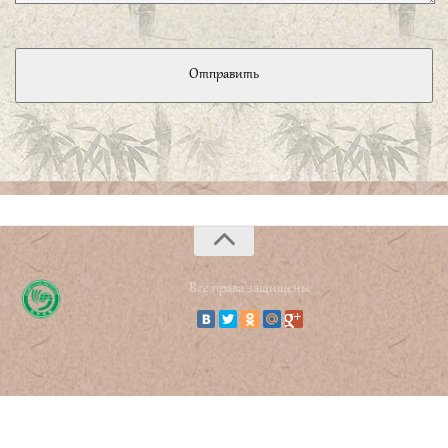
устраивает споров с людьми, он умеет быть в согласии
со всеми, но не вступает ни с кем в сговор».
孔子曰、侍於君子有三愆、言未及之而言、
谓之躁、言及之而不言、谓之隐、未见颜色
而言、谓之瞽。
Конфуций предостерегал: — Рядом
с благородным мужем допускают три ошибки: говорить,
когда не время говорить,— это опрометчивость; не
говорить, когда настало время говорить,— это
Все права защищены
скрытность; и говорить, не замечая его мимики,— это
слепота.
子曰、君子怀德、小人怀土、君子怀刑、小
人怀惠。
«Благородный муж думает о морали; низкий
человек думает о том, как бы получше устроиться.
Благородный муж думает о том, как бы не нарушить