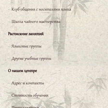
китайский, становится простым.
Клуб общения с носителями языка
Баранова Мария
Школа чайного мастерства
Мне нравится заниматься в
Расписание занятий
Школе Конфуция. Профессор Бай
Вэньчан очень
Языковые группы
доброжелательный преподаватель. Он
Другие учебные группы
старается уделить время каждому ученику.
Группа подобралась очень хорошая, поэтому
О нашем центре
изучение этого трудного языка проходит без
напряжения.
Адрес и контакты
Вершинина Наталья
Стоимость обучения