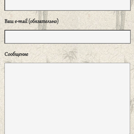
будет старательным».
Ваш e-mail (обязательно)
子曰、君子周而不比、小人比而不周。
«Благородный муж ко всем относится одинаково, он не
проявляет пристрастия; низкий человек проявляет
пристрастие и не относится ко всем одинаково».
Сообщение
子曰、君子无所争、必也射乎、揖让而升、
下而饮、其争也君子。
«Благородный муж не
соперничает ни с кем, кроме тех случаев, когда он
участвует в стрельбе из лука. После взаимных
приветствий он поднимается [в зал для стрельбы], а по
выходе [ведет себя соответствующим образом] при
питье вина. Подобное соперничество пристойно
благородному мужу».
子曰、君子矜而不争、群而不党。
«Благородный муж держит себя строго, но не